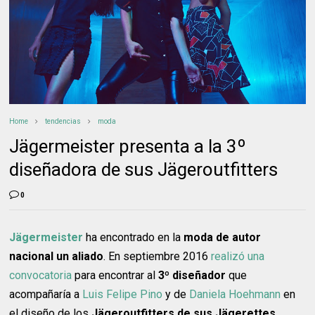
Home
tendencias
moda
Jägermeister presenta a la 3º
diseñadora de sus Jägeroutfitters
0
Jägermeister
ha encontrado en la
moda de autor
nacional un aliado
. En septiembre 2016
realizó una
convocatoria
para encontrar al
3º diseñador
que
acompañaría a
Luis Felipe Pino
y de
Daniela Hoehmann
en
el diseño de los
Jägeroutfitters
de sus Jägerettes
.