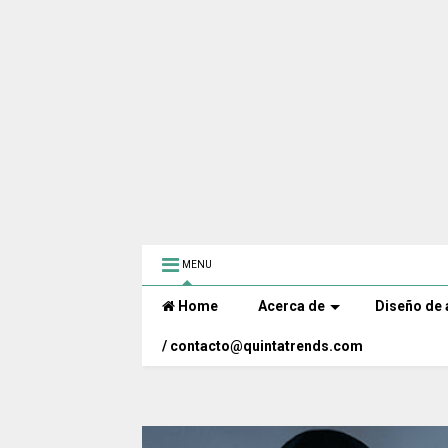
MENU
Home
Acerca de
Diseño de 
/ contacto@quintatrends.com