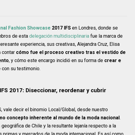
onal Fashion Showcase
2017 IFS
en Londres, donde se
mbros de esta
delegación multidisciplinaria
fue la marca de
nteresante experiencia, sus creativas, Alejandra Cruz, Elisa
n contar
cómo fue el proceso creativo tras el vestido de
ento
, y cómo este encargo incidió en su forma de
crear e
e con su testimonio.
 IFS 2017: Diseccionar, reordenar y cubrir
, vale decir el binomio Local/Global, desde nuestro
mo concepto inherente al mundo de la moda nacional
.
 geográfica de Chile y la resultante lejanía respecto a la
s primas y mercados de la moda internacional. Es así como