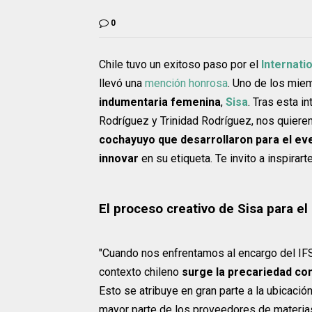
0
Chile tuvo un exitoso paso por el
Internati
llevó una
mención honrosa
. Uno de los mie
indumentaria femenina
,
Sisa
. Tras esta i
Rodríguez y Trinidad Rodríguez, nos quiere
cochayuyo que desarrollaron para el ev
innovar
en su etiqueta. Te invito a inspirart
El proceso creativo de Sisa para el
"Cuando nos enfrentamos al encargo del IFS
contexto chileno
surge la precariedad co
Esto se atribuye en gran parte a la ubicación
mayor parte de los proveedores de materia