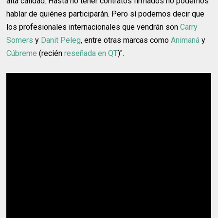
alta calidad. Hasta no tener contratos firmados no podemos
hablar de quiénes participarán. Pero sí podemos decir que
los profesionales internacionales que vendrán son
Carry
Somers
y
Danit Peleg
, entre otras marcas como
Animaná
y
Cúbreme
(recién
reseñada en QT
)".