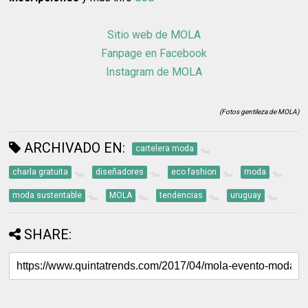
Sitio web de MOLA
Fanpage en Facebook
Instagram de MOLA
(Fotos gentileza de MOLA)
ARCHIVADO EN:
cartelera moda
charla gratuita
diseñadores
eco fashion
moda
moda sustentable
MOLA
tendencias
uruguay
SHARE: