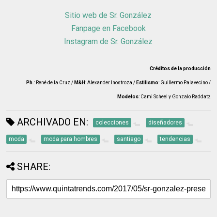
Sitio web de Sr. González
Fanpage en Facebook
Instagram de Sr. González
Créditos de la producción
Ph.
: René de la Cruz /
M&H
: Alexander Inostroza /
Estilismo
: Guillermo Palavecino /
Modelos
: Cami Scheel y Gonzalo Raddatz
ARCHIVADO EN:
colecciones
diseñadores
moda
moda para hombres
santiago
tendencias
SHARE: