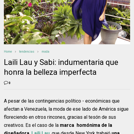
Home
tendencias
moda
Laili Lau y Sabi: indumentaria que
honra la belleza imperfecta
0
A pesar de las contingencias político - económicas que
afectan a Venezuela, la moda de ese lado de América sigue
floreciendo en otros rincones, gracias al tesón de sus
creativos. Es el caso de la
marca homónima de la
diseñadora
,
Laili Lau
, que desde New York trabajó
una