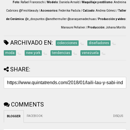
Foto
: Rafael Franceschi /
Modelo
: Daniela Arnald /
Maquillaje y estilismo
: Andreina
Cabrices @Freshbeauty /
Accesorios
: Federika Padula /
Calzado
: Andrea Gómez /
Taller
de Cerámica
: @c_dospuntos @anothermuller @caraquenadechuao /
Producción y video
:
Manaure Peñalver /
Producción
: Johana Morillo
ARCHIVADO EN:
colecciones
diseñadores
moda
new york
tendencias
venezuela
SHARE:
COMMENTS
FACEBOOK
:
DISQUS
BLOGGER