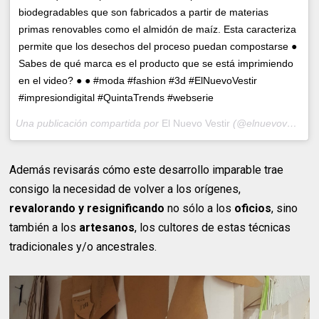
biodegradables que son fabricados a partir de materias
primas renovables como el almidón de maíz. Esta caracteriza
permite que los desechos del proceso puedan compostarse ●
Sabes de qué marca es el producto que se está imprimiendo
en el video? ● ● #moda #fashion #3d #ElNuevoVestir
#impresiondigital #QuintaTrends #webserie
Una publicación compartida por
El Nuevo Vestir
(@elnuevovestir) el
Además revisarás cómo este desarrollo imparable trae
consigo la necesidad de volver a los orígenes,
revalorando y resignificando
no sólo a los
oficios
, sino
también a los
artesanos
, los cultores de estas técnicas
tradicionales y/o ancestrales.