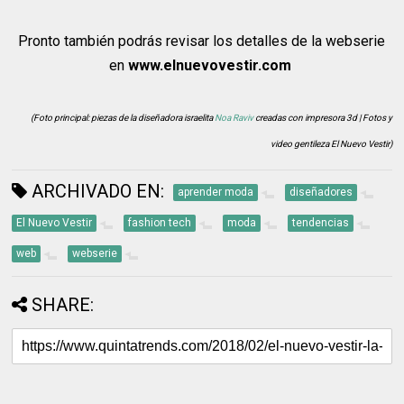
Pronto también podrás revisar los detalles de la webserie
en
www.elnuevovestir.com
(Foto principal: piezas de la diseñadora israelita
Noa Raviv
creadas con impresora 3d | Fotos y
video gentileza El Nuevo Vestir)
ARCHIVADO EN:
aprender moda
diseñadores
El Nuevo Vestir
fashion tech
moda
tendencias
web
webserie
SHARE: