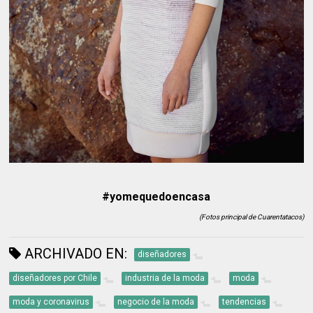
#yomequedoencasa
(Fotos principal de Cuarentatacos)
ARCHIVADO EN:
diseñadores
diseñadores por Chile
industria de la moda
moda
moda y coronavirus
negocio de la moda
tendencias