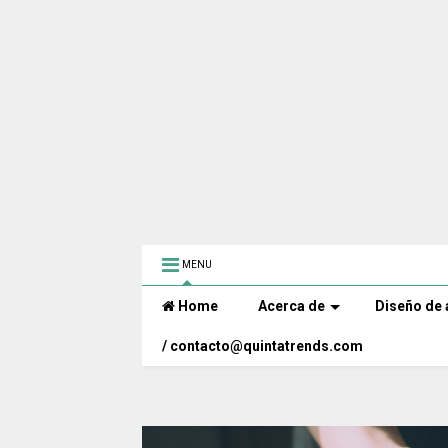
MENU
Home
Acerca de
Diseño de 
/ contacto@quintatrends.com