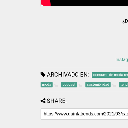
¿D
Instag
ARCHIVADO EN:
consumo de moda re
moda
podcast
sostenibilidad
tend
SHARE: