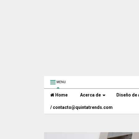
MENU
Home
Acerca de
Diseño de 
/ contacto@quintatrends.com