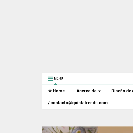
MENU
Home
Acerca de
Diseño de 
/ contacto@quintatrends.com