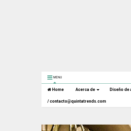
MENU
Home
Acerca de
Diseño de 
/ contacto@quintatrends.com