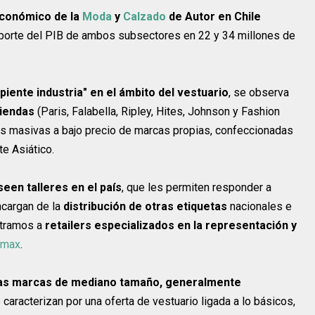
Económico de la
Moda
y
Calzado
de Autor en Chile
 aporte del PIB de ambos subsectores en 22 y 34 millones de
piente industria" en el ámbito del vestuario
, se observa
tiendas
(Paris, Falabella, Ripley, Hites, Johnson y Fashion
as masivas a bajo precio de marcas propias, confeccionadas
e Asiático.
een talleres en el país
, que les permiten responder a
ncargan de la
distribución de otras etiquetas
nacionales e
ntramos a
retailers especializados en la representación y
omax
.
as marcas de mediano tamaño, generalmente
e caracterizan por una oferta de vestuario ligada a lo básicos,