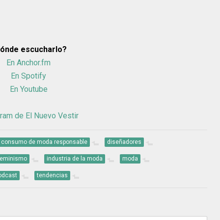
ónde escucharlo?
En Anchor.fm
En Spotify
En Youtube
ram de El Nuevo Vestir
consumo de moda responsable
diseñadores
feminismo
industria de la moda
moda
odcast
tendencias