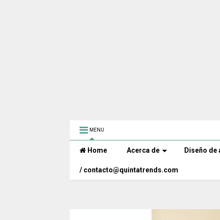
MENU
Home
Acerca de
Diseño de 
/ contacto@quintatrends.com